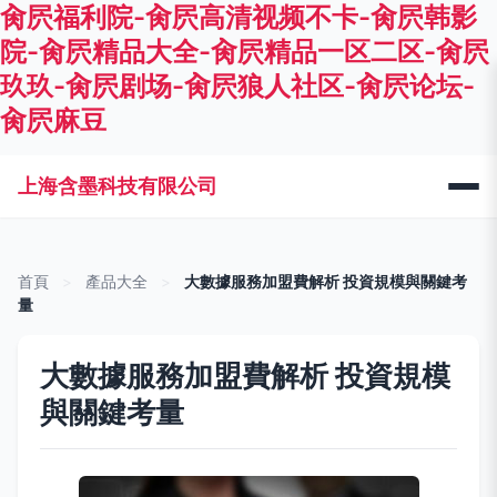
肏屄福利院-肏屄高清视频不卡-肏屄韩影
院-肏屄精品大全-肏屄精品一区二区-肏屄
玖玖-肏屄剧场-肏屄狼人社区-肏屄论坛-
肏屄麻豆
上海含墨科技有限公司
首頁
>
產品大全
>
大數據服務加盟費解析 投資規模與關鍵考
量
大數據服務加盟費解析 投資規模
與關鍵考量